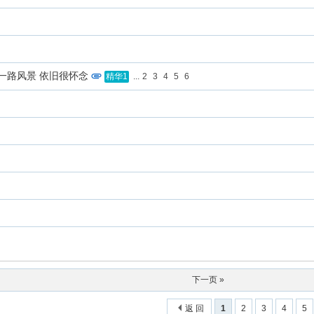
一路风景 依旧很怀念
...
2
3
4
5
6
精华1
下一页 »
返 回
1
2
3
4
5