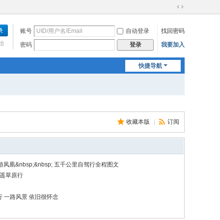
切
换
账号
自动登录
找回密码
到
宽
始
密码
我要加入
登录
版
快捷导航
收藏本版
|
订阅
凤凰&nbsp;&nbsp; 五千公里自驾行全程图文
逍遥草原行
 一路风景 依旧很怀念