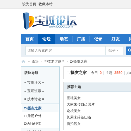
设为首页
收藏本站
首页
论坛
动态
广播
记录
好友
帖子
»
论坛
›
≡ 技术讨论 ≡
›
□-摄友之家
宝
□-摄友之家
版块导航
今日:
0
|
主题:
3550
|
排
坻
≡ 宝坻社区 ≡
论
推荐主题
≡ 宝坻资讯 ≡
坛
宝坻美女
≡ 技术讨论 ≡
|
大家来传自己照片
□-摄友之家
论坛美女
ib
□-旅游户外
长周末落基山游
ao
□-AI &科技
街拍靓女
di.