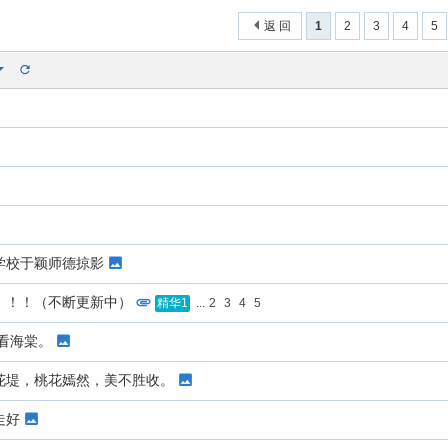
返 回
1
2
3
4
5
学校于颖师德掠影
！！！（不断更新中）
...
2
3
4
5
精华1
大看海棠。
花堤，桃花嫣然，美不胜收。
走好