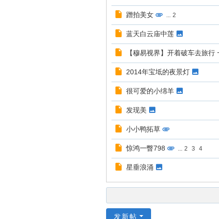
蹭拍美女
...
2
蓝天白云庙中莲
【穆易视界】开着破车去旅行 
2014年宝坻的夜景灯
很可爱的小绵羊
发现美
小小鸭拓草
惊鸿一瞥798
...
2
3
4
星垂浪涌
发新帖