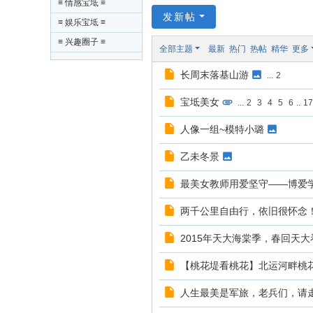
≡ 情感宝坻 ≡
co
发新帖
≡ 娱乐宝坻 ≡
m
≡ 兴趣圈子 ≡
全部主题
最新
热门
热帖
精华
更多
!
长周末落基山游
...
2
宝坻美女
...
2
3
4
5
6
..
17
人像一组~模特小璐
乙未冬景
最美女教师用爱坚守——博爱
两千公里自由行，依旧很怀念
2015年天大海棠季，春回天
【桃花堤看桃花】北运河畔桃
人生最美是军旅，老兵们，请