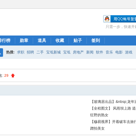
只需一步，快速开
排行榜
勋章
道具
收藏
贴子
签到
热搜:
求职
招聘
二手
宝坻新城
宝坻
房地产
新闻
软件
音乐
电影
游戏
搜
索
名:
29
【玻璃居出品】&nbsp;龙年游
【全程图文】 风雨坝上路 
狂野的熟女
【穆易视界】开着破车去旅行
蹭拍美女