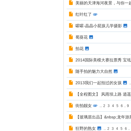
美丽的天津海河夜景，与你一
红叶红了
嚯嚯-晶晶小屁孩儿学摄影
蜀葵花
拍花
2014国际美模大赛拉票秀 宝
随手拍的魅力大自然
2013我们一起拍过的女孩
..
【全程图文】 风雨坝上路 逍
街拍靓女
...
2
3
4
5
6
..
9
【玻璃居出品】&nbsp;龙年游凤
狂野的熟女
...
2
3
4
5
6
..