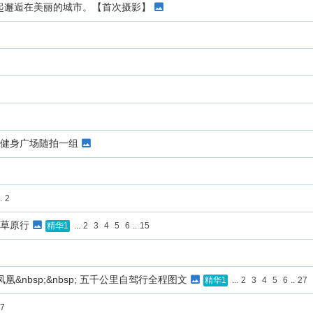
起邂逅在美丽的城市。【首次摄影】
坻健身广场随拍一组
.
2
遥草原行
...
2
3
4
5
6
..
15
精华1
凰&nbsp;&nbsp; 五千公里自驾行全程图文
...
2
3
4
5
6
..
27
精华1
7